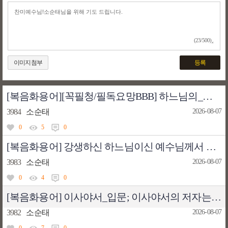
(23/500)
이미지첨부
등록
[복음화용어][꼭필청/필독요망BBB] 하느님의_관대; 관대한 자들 중에서만 오로지 자비를 베푸는 자들이 있을 수도 있음을 결코 잊지 말라
3984
소순태
2026-08-07
0
5
0
[복음화용어] 강생하신 하느님이신 예수님께서 행하신 오병이어 기적을 인정하지 않았던 20세기 해방신학 아리우스 이단자들
3983
소순태
2026-08-07
0
4
0
[복음화용어] 이사야서_입문; 이사야서의 저자는 여러 명이라고 단정할 수 없다 [주: 여전히 유효한 교황청 성서위원회 판단]
3982
소순태
2026-08-07