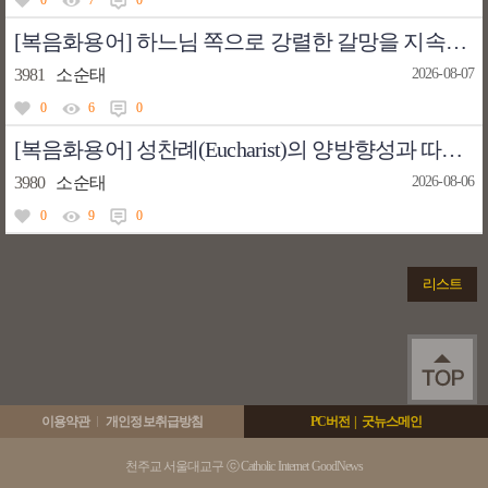
0
7
0
[복음화용어] 하느님 쪽으로 강렬한 갈망을 지속적으로 유지하는 것이 가능하도록 도와주는 초자연덕인 희망/망덕(hope, 향주삼덕들 중의 두 번째)
3981
소순태
2026-08-07
0
6
0
[복음화용어] 성찬례(Eucharist)의 양방향성과 따라서 두 가지 의미들은 무엇일까?
3980
소순태
2026-08-06
0
9
0
리스트
이용약관
개인정보취급방침
PC버전
|
굿뉴스메인
천주교 서울대교구 ⓒ Catholic Internet GoodNews