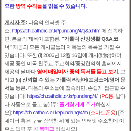
요한
방역 수칙들
을 읽을 수 있습니다.
게시자 주
:
다음의 인터넷 주
소,
https://ch.catholic.or.kr/pundang/4/q&a.htm
에 접속하
면, 본글의 제목이 포함된,
"가톨릭 신앙생활 Q&A 코
너"
제공의 모든 게시글들의 제목들의 목록을 가질 수
있습니다. 또한
(i)
2006년 12월 16일에 개시(開始)하여
제공 중인 미국 천주교 주교회의/중앙협의회 홈페이지
제공의 날마다
영어 매일미사 중의 독서들 듣고 보기
, 그
리고
(ii) 신뢰할 수 있는 가톨릭 라틴어/프랑스어/영어 문
서들 등
은, 다음의 주소들에 접속하면, 손쉽게 접근할 수
있습니다:
https://ch.catholic.or.kr/pundang/4/
(
PC용
, 날마
다 자동으로 듣고 봄) [주:
즐겨찾기에 추가
하십시
오];
https://ch.catholic.or.kr/pundang/4/m
(
스마트폰용
) [주:
네이버 혹은 구글 검색창 위에 있는 인터넷 주소창에 이
주소 입력 후 꼭
북마크
하십시오]