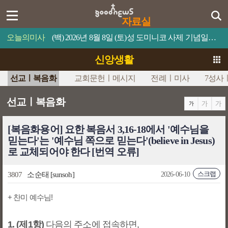
자료실
오늘의미사
(백) 2026년 8월 8일 (토)성 도미니코 사제 기념일믿음이 있으면 너희가 못할 일은 하나도 없을 것이다.
신앙생활
선교ㅣ복음화
교회문헌ㅣ메시지
전례ㅣ미사
7성사
선교ㅣ복음화
[복음화용어] 요한 복음서 3,16-18에서 '예수님을
믿는다'는 '예수님 쪽으로 믿는다'(believe in Jesus)
로 교체되어야 한다 [번역 오류]
스크랩
3807
소순태
[sunsoh]
2026-06-10
+ 찬미 예수님!
1. (제1항)
다음의 주소에 접속하면,