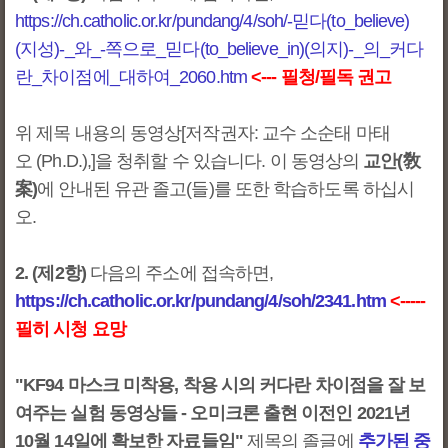
https://ch.catholic.or.kr/pundang/4/soh/-믿다(to_believe)
(지성)-_와_-쪽으로_믿다(to_believe_in)(의지)-_의_커다
란_차이점에_대하여_2060.htm
<--- 필청/필독 권고
위 제목 내용의 동영상[저작권자: 교수 소순태 마태
오 (Ph.D.),]을 청취할 수 있습니다. 이 동영상의
교안(敎
案)
에 안내된 유관 졸고(들)를 또한 학습하도록 하십시
오.
2. (제2항)
다음의 주소에 접속하면,
https://ch.catholic.or.kr/pundang/4/soh/2341.htm
<-----
필히 시청 요망
"KF94 마스크 미착용, 착용 시의 커다란 차이점을 잘 보
여주는 실험 동영상들 - 오미크론 출현 이전인 2021년
10월 14일에 확보한 자료들임"
제목의 졸글에
추가된 중