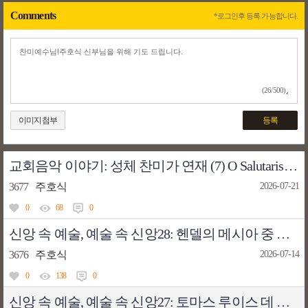
Comments
*로그인후 등록 가능합니다.
(26/500)
이미지첨부
등록
교회음악 이야기: 성체 찬미가 연재 (7) O Salutaris Hostia - 하늘의 문을 여는 양식
3677
주호식
2026-07-21
0
68
0
신앙 속 예술, 예술 속 신앙28: 헨델의 메시아 중 나팔이 울리리라
3676
주호식
2026-07-14
0
138
0
신앙 속 예술, 예술 속 신앙27: 토마스 루이스 데 빅토리아의 성인들의 영혼은 하늘에서 기뻐하네