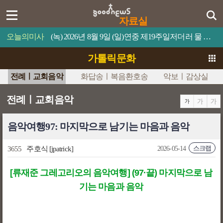
자료실
오늘의미사
(녹) 2026년 8월 9일 (일)연중 제19주일저더러 물 위로 걸어오라고 명령하십시오.
가톨릭문화
전례ㅣ교회음악
화답송ㅣ복음환호송
악보ㅣ감상실
전례ㅣ교회음악
음악여행97: 마지막으로 남기는 마음과 음악
스크랩
3655
주호식
[jpatrick]
2026-05-14
[류재준 그레고리오의 음악여행] (97·끝) 마지막으로 남
기는 마음과 음악