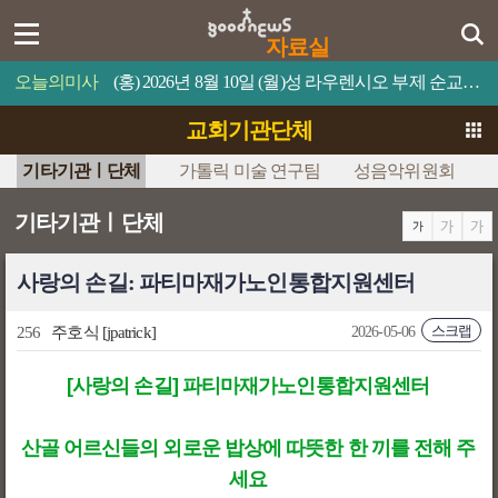
자료실
오늘의미사
(홍) 2026년 8월 10일 (월)성 라우렌시오 부제 순교자 축일누구든지 나를 섬기면 아버지께서 그를 존중해 주실 것이다.
교회기관단체
기타기관ㅣ단체
가톨릭 미술 연구팀
성음악위원회
기타기관ㅣ단체
사랑의 손길: 파티마재가노인통합지원센터
스크랩
256
주호식
[jpatrick]
2026-05-06
[사랑의 손길] 파티마재가노인통합지원센터
산골 어르신들의 외로운 밥상에 따뜻한 한 끼를 전해 주
세요