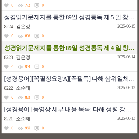
0
772
0
성경읽기문제지를 통한 89일 성경통독 제 5 일 창세기(5) - 임석수 신부
8224
김은정
2025-06-15
0
898
0
성경읽기문제지를 통한 89일 성경통독 제 4 일 창세기(4) - 임석수 신부
8223
김은정
2025-06-14
0
904
0
[성경용어][꼭필청요망A][꼭필독] 다해 삼위일체 대축일 전례성경 공부/묵상 동영상 자료
8222
소순태
2025-06-13
0
883
0
[성경용어] 동영상 세부 내용 목록: 다해 성령 강림 대축일 전례성경 공부/묵상
8221
소순태
2025-06-13
0
965
0