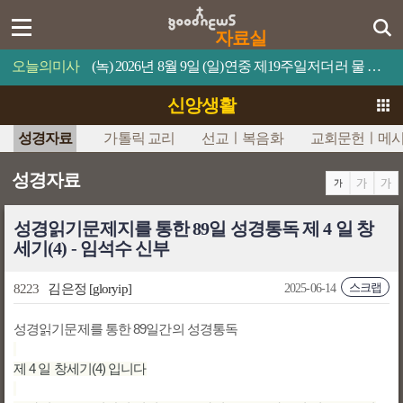
자료실
오늘의미사
(녹) 2026년 8월 9일 (일)연중 제19주일저더러 물 위로 걸어오라고 명령하십시오.
신앙생활
성경자료
가톨릭 교리
선교ㅣ복음화
교회문헌ㅣ메
성경자료
성경읽기문제지를 통한 89일 성경통독 제 4 일 창
세기(4) - 임석수 신부
스크랩
8223
김은정
[gloryip]
2025-06-14
성경읽기문제를 통한 89일간의 성경통독
제 4 일 창세기(4) 입니다