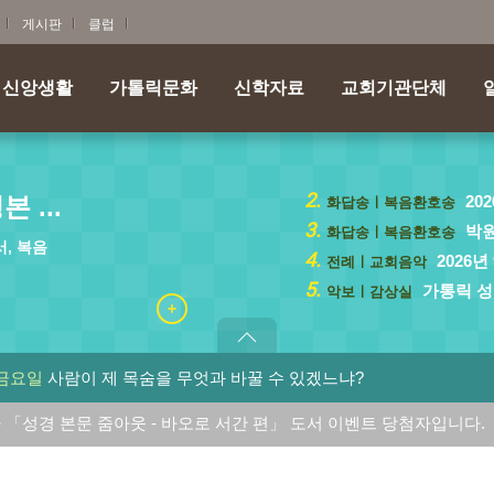
게시판
클럽
신앙생활
가톨릭문화
신학자료
교회기관단체
2.
 ...
202
화답송ㅣ복음환호송
3.
박원
화답송ㅣ복음환호송
서, 복음
4.
2026
전례ㅣ교회음악
5.
가통릭 성
악보ㅣ감상실
 금요일
사람이 제 목숨을 무엇과 바꿀 수 있겠느냐?
 「성경 본문 줌아웃 - 바오로 서간 편」 도서 이벤트 당첨자입니다.