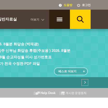
도움방
로그인
일반자료실
더보기
6. 8월분 화답송 (박재광)
주 신부님 화답송 후렴(주보용 ) 2026. 8월분
년 9월 순교자성월 미사 성가번호표
가 전곡 수정판 PDF 파일
베스트 더보기
Help Desk
게시판 운영원칙