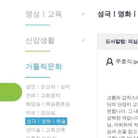
영성ㅣ교육
성극ㅣ영화ㅣ
신앙생활
도서칼럼: 의심
주호식
[jp
가톨릭문화
성인ㅣ순교자ㅣ성지
전례ㅣ교회음악
교황의 갑작스러
화답송ㅣ복음환호송
단의 단장이 교
전합니다. 그 
악보ㅣ감상실
강력한 적입니다
성극ㅣ영화ㅣ예술
님, 어찌하여 
성미술ㅣ교회건축
심과 손을 잡고