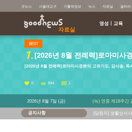
굿뉴스
서울대교구
가톨릭정보
뉴스
자료실
갤러리
영성ㅣ교육
자료실
BEST
1.
[2026년 8월 전례력]로마미사경본
[2026년 8월 전례력]로마미사경본의 고유기도, 감사송, 독
0
994
1
2026년 8월 7일 (금)
(녹) 연중 제18주간
공지사항
[당첨자] 생활성서사