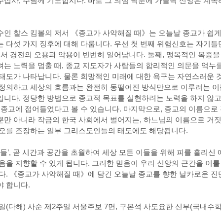
십사, 주님께 기도합시다. 바로 그 의심 덕분에 가톨릭 신앙은 계속해
인 찰스 킴볼의 저서 《종교가 사악해질 때》는 오늘날 종교가 쉽게 
 다섯 가지 징후에 대해 다룹니다. 우선 첫 번째 위험신호는 자기
에서 경전의 오용과 악용이 빈번히 일어납니다. 둘째, 맹목적인 복종
는 노력을 멈출 때, 종교 지도자가 사람들의 합리적인 의문을 억누를
태도가 나타납니다. 물론 희망적인 미래에 대한 욕구는 자연스러운 
정의하고 세상의 흐름과는 완전히 동떨어진 방식만으로 이루려는 이들
니다. 정당한 방법으로 종교적 목표를 실현하려는 노력을 하지 않고
 종교에 접어들었다고 볼 수 있습니다. 마지막으로, 종교의 이름으로
만 아니라 작금의 한국 사회에서 벌어지는, 하느님의 이름으로 거짓
혐오를 조장하는 일부 그리스도인들의 태도에도 해당됩니다.
이들’, 곧 시간과 공간을 초월하여 세상 모든 이들을 위해 피를 흘리신
음을 지향할 수 있게 됩니다. 그러한 믿음이 우리 신앙의 근간을 이
다. 《종교가 사악해질 때》에 담긴 오늘날 종교를 향한 날카로운 진
 합니다.
 16일(다해) 사순 제2주일 서울주보 7면, 구본석 사도요한 신부(국내수학