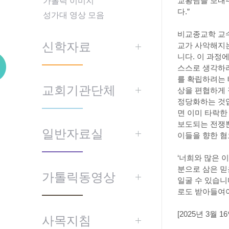
가톨릭 이미지
교황님을 보내주
다.”
성가대 영상 모음
비교종교학 교수
신학자료
교가 사악해지는
니다. 이 과정
스스로 생각하려
를 확립하려는 
교회기관단체
상을 편협하게 
정당화하는 것입
면 이미 타락한
보도되는 전쟁뿐
일반자료실
이들을 향한 
‘너희와 많은 
분으로 삼은 믿
가톨릭동영상
일굴 수 있습니
로도 받아들여야
[2025년 3월
사목지침