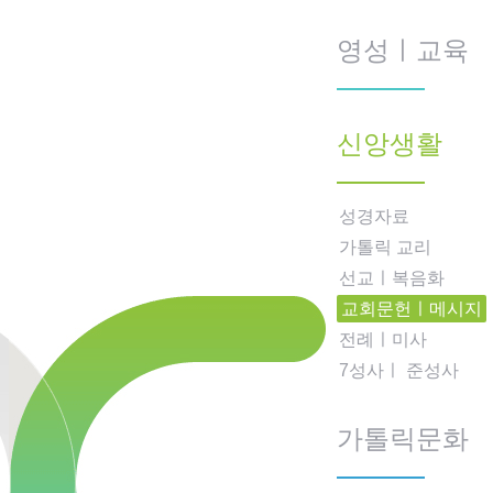
영성ㅣ교육
신앙생활
성경자료
가톨릭 교리
선교ㅣ복음화
교회문헌ㅣ메시지
전례ㅣ미사
7성사ㅣ 준성사
가톨릭문화