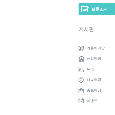
설문조사
게시판
가톨릭마당
신앙마당
뉴스
나눔마당
홍보마당
이벤트