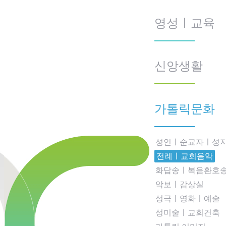
영성ㅣ교육
신앙생활
가톨릭문화
성인ㅣ순교자ㅣ성
전례ㅣ교회음악
화답송ㅣ복음환호
악보ㅣ감상실
성극ㅣ영화ㅣ예술
성미술ㅣ교회건축