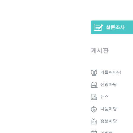
설문조사
게시판
가톨릭마당
신앙마당
뉴스
나눔마당
홍보마당